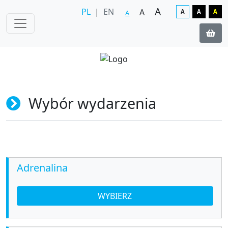
A
PL
|
EN
A
A
A
A
A
Wybór wydarzenia
Adrenalina
WYBIERZ