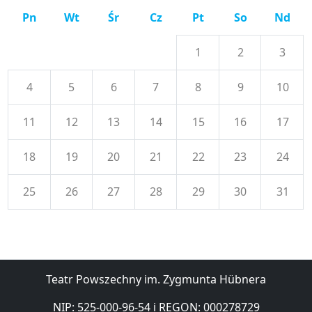
Pn
Wt
Śr
Cz
Pt
So
Nd
1
2
3
4
5
6
7
8
9
10
11
12
13
14
15
16
17
18
19
20
21
22
23
24
25
26
27
28
29
30
31
Teatr Powszechny im. Zygmunta Hübnera
NIP: 525-000-96-54 i REGON: 000278729