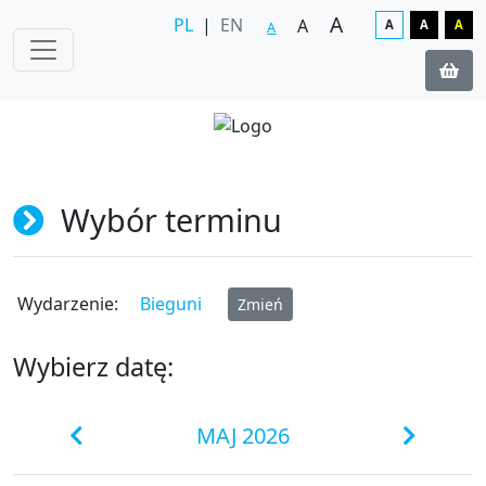
A
PL
|
EN
A
A
A
A
A
Wybór terminu
Wydarzenie:
Bieguni
Zmień
Wybierz datę:
MAJ 2026